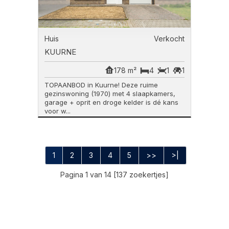
Huis
Verkocht
KUURNE
178 m²
4
1
1
TOPAANBOD in Kuurne! Deze ruime
gezinswoning (1970) met 4 slaapkamers,
garage + oprit en droge kelder is dé kans
voor w...
1
2
3
4
5
>>
>|
Pagina 1 van 14 [137 zoekertjes]