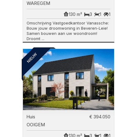
WAREGEM
130 m²
3
1
1
Omschrijving Vastgoedkantoor Vanassche:
Bouw jouw droomwoning in Beveren-Leie!
Samen bouwen aan uw woondroom!
Droomt ...
Huis
€ 394.050
OOIGEM
130 m²
3
1
1