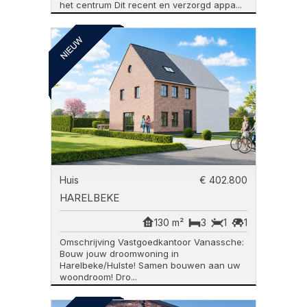
het centrum Dit recent en verzorgd appa...
Huis
€ 402.800
HARELBEKE
130 m²
3
1
1
Omschrijving Vastgoedkantoor Vanassche:
Bouw jouw droomwoning in
Harelbeke/Hulste! Samen bouwen aan uw
woondroom! Dro...