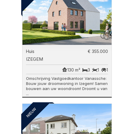
Huis
€ 355.000
IZEGEM
130 m²
3
1
1
Omschrijving Vastgoedkantoor Vanassche:
Bouw jouw droomwoning in Izegem! Samen
bouwen aan uw woondroom! Droomt u van
...